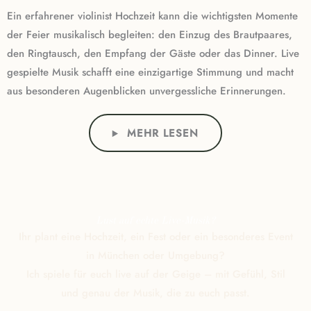
Ein erfahrener violinist Hochzeit kann die wichtigsten Momente
der Feier musikalisch begleiten: den Einzug des Brautpaares,
den Ringtausch, den Empfang der Gäste oder das Dinner. Live
gespielte Musik schafft eine einzigartige Stimmung und macht
aus besonderen Augenblicken unvergessliche Erinnerungen.
MEHR LESEN
Lust auf echte Live-Musik?
Ihr plant eine Hochzeit, ein Fest oder ein besonderes Event
in München oder Umgebung?
Ich spiele für euch live auf der Geige – mit Gefühl, Stil
und genau der Musik, die zu euch passt.