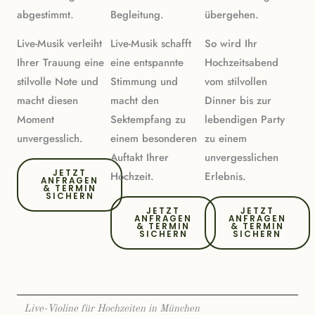
abgestimmt.
Begleitung.
übergehen.
Live-Musik verleiht
Live-Musik schafft
So wird Ihr
Ihrer Trauung eine
eine entspannte
Hochzeitsabend
stilvolle Note und
Stimmung und
vom stilvollen
macht diesen
macht den
Dinner bis zur
Moment
Sektempfang zu
lebendigen Party
unvergesslich.
einem besonderen
zu einem
Auftakt Ihrer
unvergesslichen
JETZT
Hochzeit.
Erlebnis.
ANFRAGEN
& TERMIN
SICHERN
JETZT
JETZT
ANFRAGEN
ANFRAGEN
& TERMIN
& TERMIN
SICHERN
SICHERN
Live-Violine für Hochzeiten in München