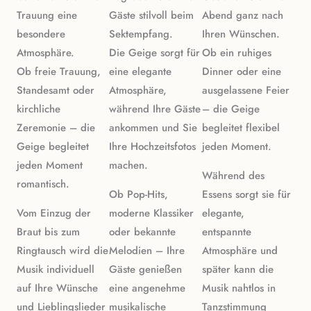
Trauung eine
Gäste stilvoll beim
Abend ganz nach
besondere
Sektempfang.
Ihren Wünschen.
Atmosphäre.
Die Geige sorgt für
Ob ein ruhiges
Ob freie Trauung,
eine elegante
Dinner oder eine
Standesamt oder
Atmosphäre,
ausgelassene Feier
kirchliche
während Ihre Gäste
– die Geige
Zeremonie – die
ankommen und Sie
begleitet flexibel
Geige begleitet
Ihre Hochzeitsfotos
jeden Moment.
jeden Moment
machen.
Während des
romantisch.
Ob Pop-Hits,
Essens sorgt sie für
Vom Einzug der
moderne Klassiker
elegante,
Braut bis zum
oder bekannte
entspannte
Ringtausch wird die
Melodien – Ihre
Atmosphäre und
Musik individuell
Gäste genießen
später kann die
auf Ihre Wünsche
eine angenehme
Musik nahtlos in
und Lieblingslieder
musikalische
Tanzstimmung