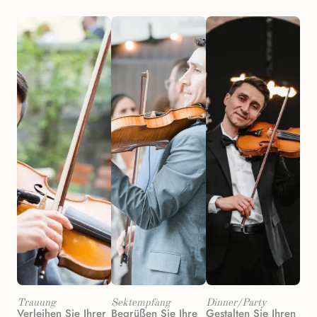
Trauung
Sektempfang
Dinner/Party
Verleihen Sie Ihrer
Begrüßen Sie Ihre
Gestalten Sie Ihren